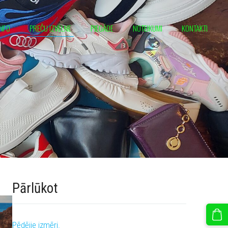
INFO
PREČU IZVĒLNE
PIEGĀDE
NOTEIKUMI
KONTAKTI
Pārlūkot
Pēdējie izmēri.