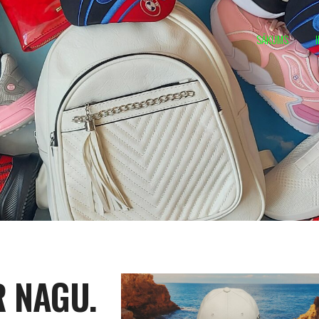
SĀKUMS
R NAGU.