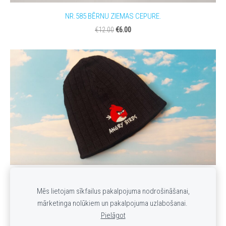
NR.585 BĒRNU ZIEMAS CEPURE.
€6.00
€12.00
Nr.301 Bērnu ziemas cepure.
Mēs lietojam sīkfailus pakalpojuma nodrošināšanai,
€3.00
€8.00
mārketinga nolūkiem un pakalpojuma uzlabošanai.
Pielāgot