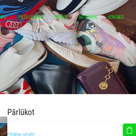
INFO
PREČU IZVĒLNE
PIEGĀDE
NOTEIKUMI
KONTAKTI
Pārlūkot
Pēdējie izmēri.