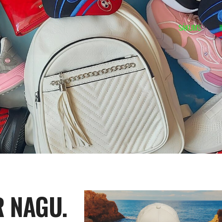
SĀKUMS
R NAGU.