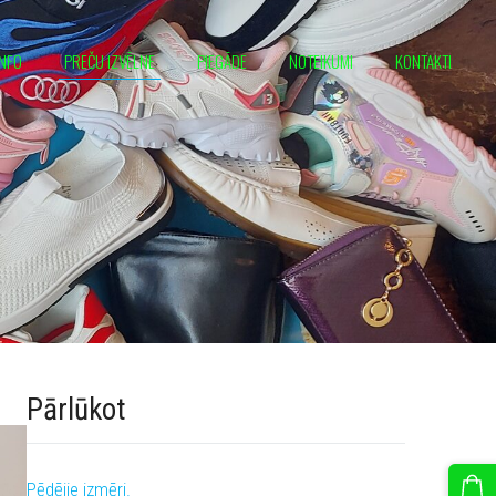
INFO
PREČU IZVĒLNE
PIEGĀDE
NOTEIKUMI
KONTAKTI
Pārlūkot
Pēdējie izmēri.