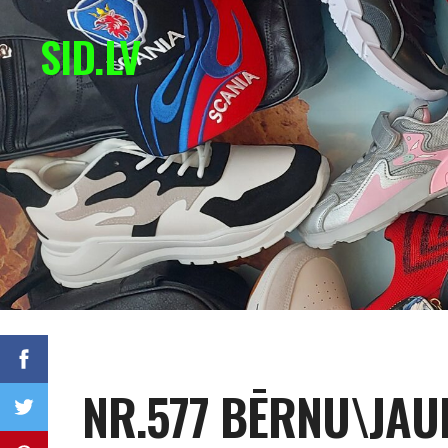
SID.LV
NR.577 BĒRNU\JAU