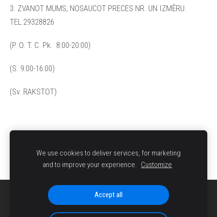
3. ZVANOT MUMS, NOSAUCOT PRECES NR. UN IZMĒRU.
TEL.29328826
(P. O. T. C. Pk. 8:00-20:00)
(S. 9:00-16:00)
(Sv. RAKSTOT)
We use cookies to deliver services, for marketing
and to improve your experience.
Customize
Accept all
SĪKDATNES