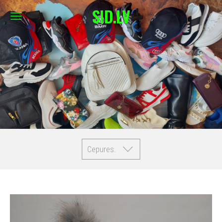
SID.LV
Cepures.