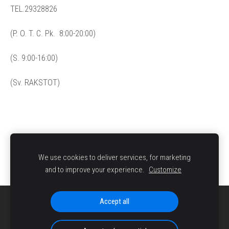
TEL.29328826
(P. O. T. C. Pk. 8:00-20:00)
(S. 9:00-16:00)
(Sv. RAKSTOT)
We use cookies to deliver services, for marketing
and to improve your experience.
Customize
Accept all
SĪKDATNES