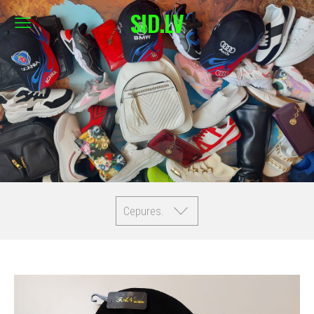
SID.LV
Cepures.