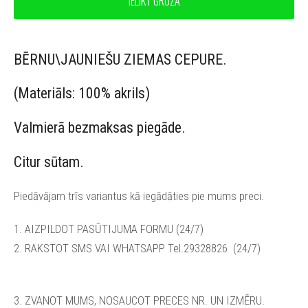
IELIKT GROZĀ
BĒRNU\JAUNIEŠU ZIEMAS CEPURE.
(Materiāls: 100% akrils)
Valmierā bezmaksas piegāde.
Citur sūtam.
Piedāvājam trīs variantus kā iegādāties pie mums preci.
1. AIZPILDOT PASŪTIJUMA FORMU (24/7)
2. RAKSTOT SMS VAI WHATSAPP Tel.29328826
(24/7)
3. ZVANOT MUMS, NOSAUCOT PRECES NR. UN IZMĒRU.