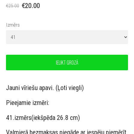
€20.00
€25.00
Izmērs
IELIKT GROZĀ
Jauni vīriešu apavi. (Ļoti viegli)
Pieejamie izmēri:
41.izmērs(iekšpēda 26.8 cm)
Valmierā bezmaksas piegāde ar iespēju piemērīt.