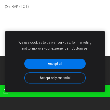
(Sv. RAKSTOT)
We use cookies to deliver services, for marketing
and to improve your experience.
Customize
Accept all
SĪKDATNES
Accept only essential