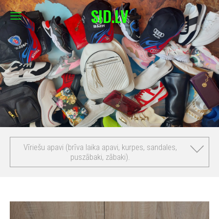
SID.LV
Vīriešu apavi (brīva laika apavi, kurpes, sandales,
puszābaki, zābaki).