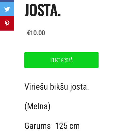
JOSTA.
€10.00
IELIKT GROZĀ
Vīriešu bikšu josta.
(Melna)
Garums 125 cm