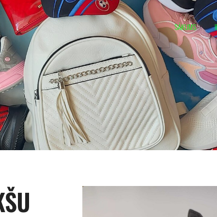
SĀKUMS
KŠU