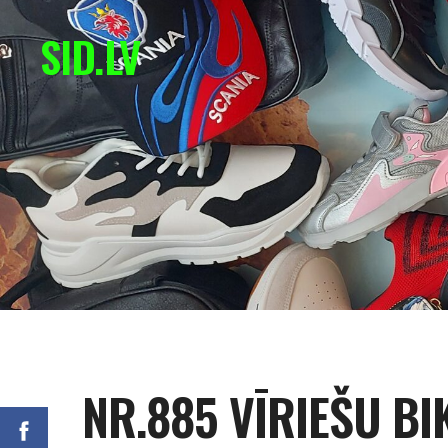
SID.LV
NR.885 VĪRIEŠU BI