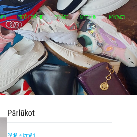
INFO
PREČU IZVĒLNE
PIEGĀDE
NOTEIKUMI
KONTAKTI
Pārlūkot
Pēdējie izmēri.